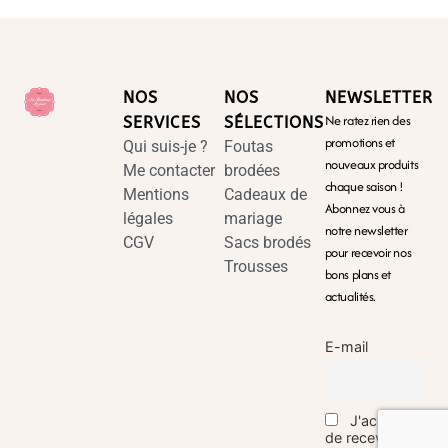
NOS
NOS
NEWSLETTER
Ne ratez rien des
SERVICES
SÉLECTIONS
promotions et
Qui suis-je ?
Foutas
nouveaux produits
Me contacter
brodées
chaque saison !
Mentions
Cadeaux de
Abonnez vous à
légales
mariage
notre newsletter
CGV
Sacs brodés
pour recevoir nos
Trousses
bons plans et
actualités.
E-mail
J'accepte
de recevoir