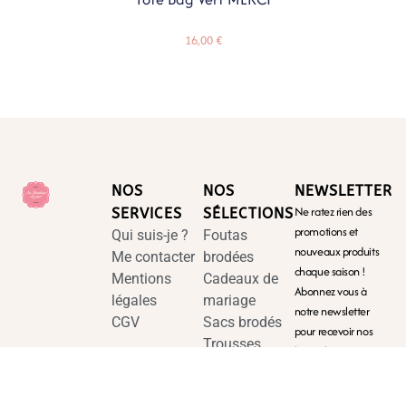
16,00
€
Ajouter Au Panier
NOS
NOS
NEWSLETTER
Ne ratez rien des
SERVICES
SÉLECTIONS
promotions et
Qui suis-je ?
Foutas
nouveaux produits
Me contacter
brodées
chaque saison !
Mentions
Cadeaux de
Abonnez vous à
légales
mariage
notre newsletter
CGV
Sacs brodés
pour recevoir nos
Trousses
bons plans et
actualités.