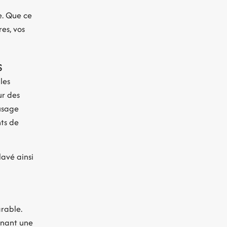
a
e. Que ce
res, vos
s
les
ur des
 usage
nts de
lavé ainsi
rable.
nnant une