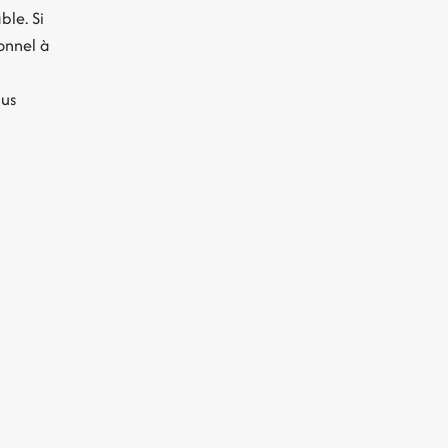
ble. Si
onnel à
lus