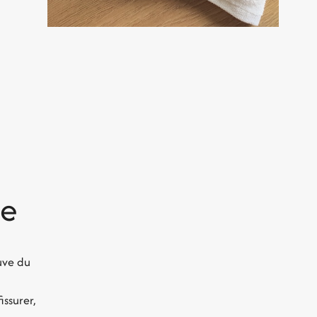
ie
euve du
ssurer,