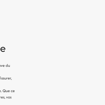
ie
euve du
ssurer,
a
e. Que ce
res, vos