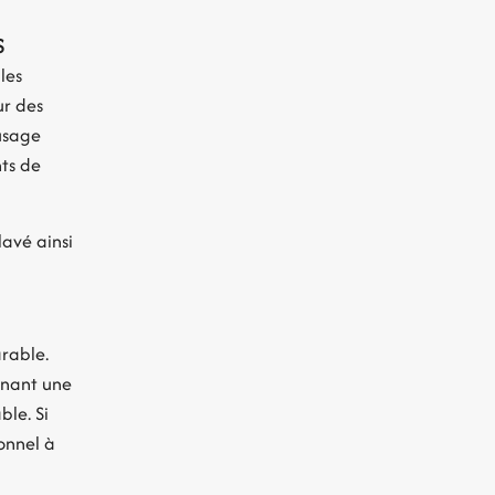
s
les
ur des
 usage
nts de
lavé ainsi
rable.
nnant une
ble. Si
onnel à